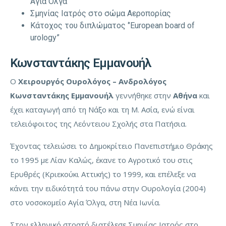
Αγία Όλγα
Σμηνίας Ιατρός στο σώμα Αεροπορίας
Κάτοχος του διπλώματος ‘’European board of
urology”
Κωνσταντάκης Εμμανουήλ
Ο
Χειρουργός Ουρολόγος – Ανδρολόγος
Κωνσταντάκης Εμμανουήλ
γεννήθηκε στην
Αθήνα
και
έχει καταγωγή από τη Νάξο και τη Μ. Ασία, ενώ είναι
τελειόφοιτος της Λεόντειου Σχολής στα Πατήσια.
Έχοντας τελειώσει το Δημοκρίτειο Πανεπιστήμιο Θράκης
το 1995 με Λίαν Καλώς, έκανε το Αγροτικό του στις
Ερυθρές (Κριεκούκι Αττικής) το 1999, και επέλεξε να
κάνει την ειδικότητά του πάνω στην Ουρολογία (2004)
στο νοσοκομείο Αγία Όλγα, στη Νέα Ιωνία.
Στον ελληνικό στρατό διατέλεσε Σμηνίας Ιατρός στο