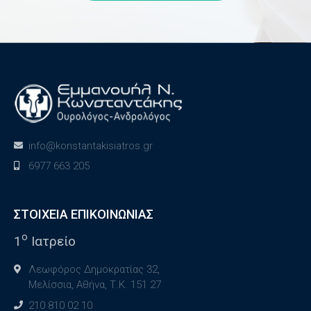
info@konstantakisiatros.gr
6977 663 205
ΣΤΟΙΧΕΙΑ ΕΠΙΚΟΙΝΩΝΙΑΣ
ο
1
Ιατρείο
Λεωφόρος Δημοκρατίας 32,
Μελίσσια, Αθήνα, Τ.Κ. 151 27
210 810 02 10